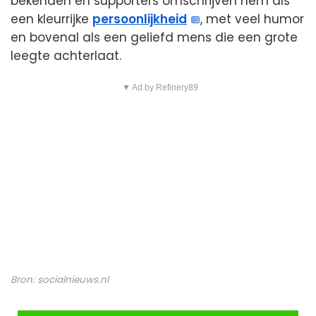
bekenden en supporters omschrijven hem als
een kleurrijke
persoonlijkheid
, met veel humor
en bovenal als een geliefd mens die een grote
leegte achterlaat.
▼ Ad by Refinery89
Bron:
socialnieuws.nl