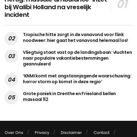
bij Walibi Holland na vreselijk
incident
Tropische hitte zorgt in de vanavond voor flink
noodweer: hier gaat het vanavond helemaal los!
Vliegtuig staat vast op de landingsbaan: vluchten
naar populaire vakantiebestemmingen
geannuleerd
‘KNMI komt met angstaanjagende waarschuwing:
horror storm op komst in deze regio’
Grote paniek in Drenthe en Friesland bellen
massaal 112
Over Ons
Privacy
Disclaimer
Contact