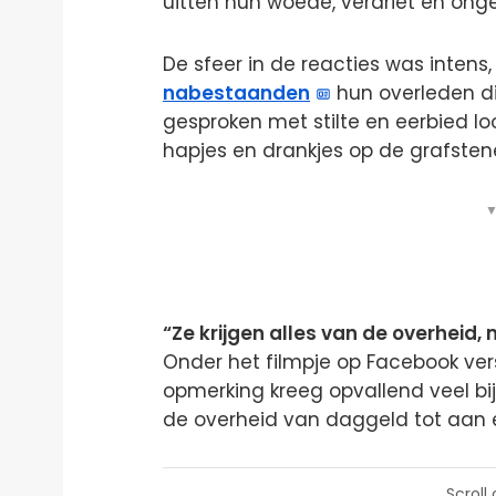
uitten hun woede, verdriet en ong
De sfeer in de reacties was inten
nabestaanden
hun overleden di
gesproken met stilte en eerbied l
hapjes en drankjes op de grafsten
▼
“Ze krijgen alles van de overheid
Onder het filmpje op Facebook ve
opmerking kreeg opvallend veel bijv
de overheid van daggeld tot aan 
Scroll