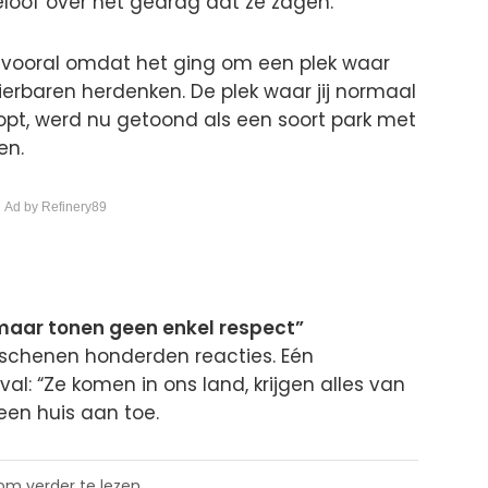
eloof over het gedrag dat ze zagen.
s, vooral omdat het ging om een plek waar
erbaren herdenken. De plek waar jij normaal
oopt, werd nu getoond als een soort park met
en.
 Ad by Refinery89
, maar tonen geen enkel respect”
rschenen honderden reacties. Eén
al: “Ze komen in ons land, krijgen alles van
een huis aan toe.
 om verder te lezen