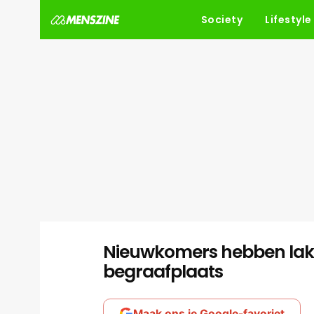
Society
Lifestyle
Nieuwkomers hebben lak 
begraafplaats
Maak ons je Google-favoriet