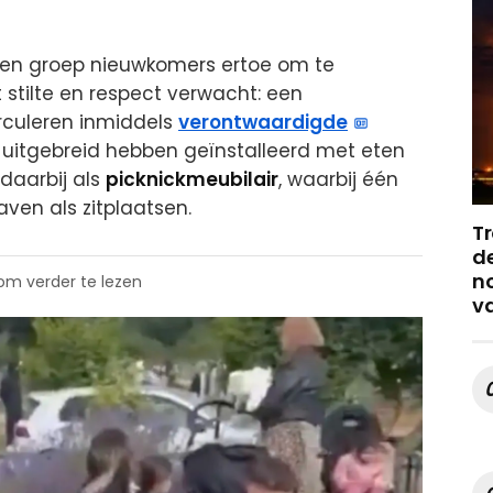
 een groep nieuwkomers ertoe om te
t stilte en respect verwacht: een
rculeren inmiddels
verontwaardigde
h uitgebreid hebben geïnstalleerd met eten
daarbij als
picknickmeubilair
, waarbij één
aven als zitplaatsen.
Tr
de
no
 om verder te lezen
v