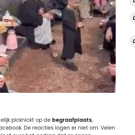
lijk picknickt op de
begraafplaats
,
acebook. De reacties logen er niet om. Velen