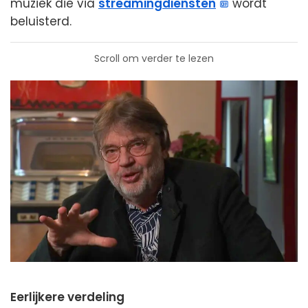
muziek die via
streamingdiensten
wordt
beluisterd.
Scroll om verder te lezen
Eerlijkere verdeling