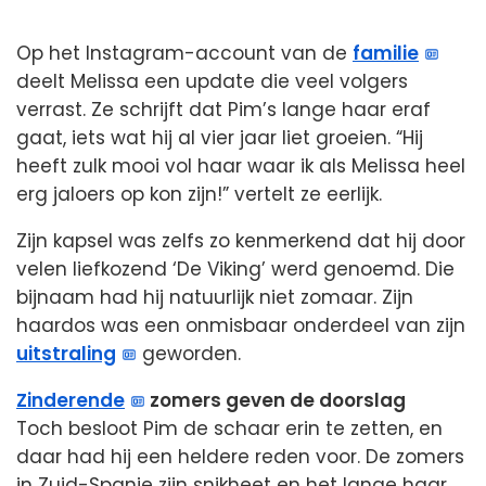
Op het Instagram-account van de
familie
deelt Melissa een update die veel volgers
verrast. Ze schrijft dat Pim’s lange haar eraf
gaat, iets wat hij al vier jaar liet groeien. “Hij
heeft zulk mooi vol haar waar ik als Melissa heel
erg jaloers op kon zijn!” vertelt ze eerlijk.
Zijn kapsel was zelfs zo kenmerkend dat hij door
velen liefkozend ‘De Viking’ werd genoemd. Die
bijnaam had hij natuurlijk niet zomaar. Zijn
haardos was een onmisbaar onderdeel van zijn
uitstraling
geworden.
Zinderende
zomers geven de doorslag
Toch besloot Pim de schaar erin te zetten, en
daar had hij een heldere reden voor. De zomers
in Zuid-Spanje zijn snikheet en het lange haar