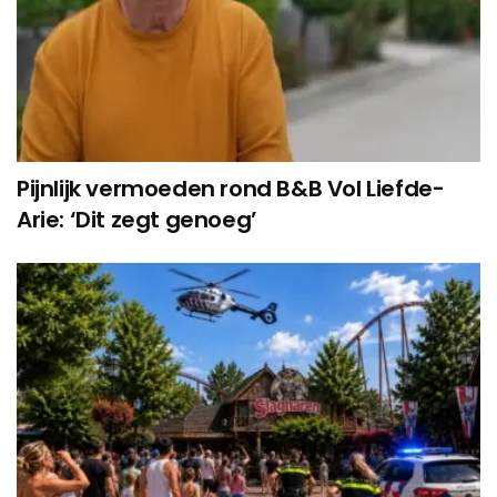
Pijnlijk vermoeden rond B&B Vol Liefde-
Arie: ‘Dit zegt genoeg’