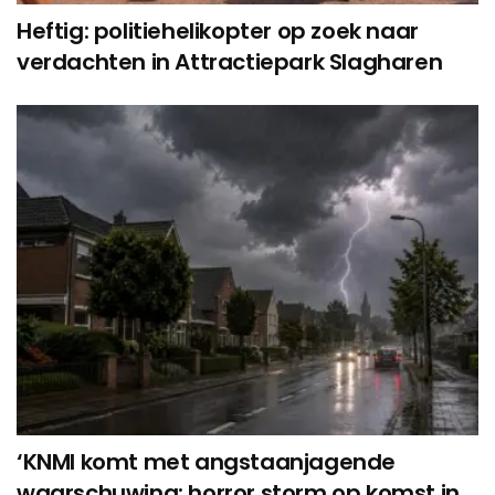
Heftig: politiehelikopter op zoek naar
verdachten in Attractiepark Slagharen
‘KNMI komt met angstaanjagende
waarschuwing: horror storm op komst in