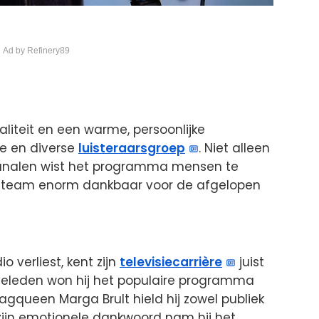
 Ad by Refinery89
liteit en een warme, persoonlijke
we en diverse
luisteraarsgroep
. Niet alleen
 kanalen wist het programma mensen te
ijn team enorm dankbaar voor de afgelopen
o verliest, kent zijn
televisiecarrière
juist
eleden won hij het populaire programma
ragqueen Marga Brult hield hij zowel publiek
 zijn emotionele dankwoord nam hij het