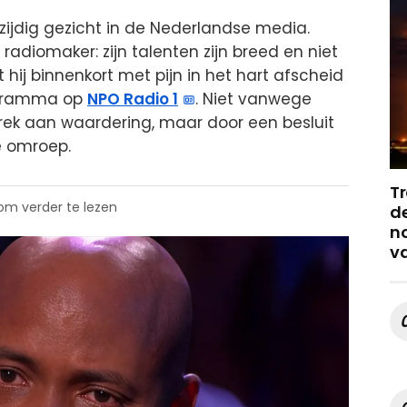
zijdig gezicht in de Nederlandse media.
 radiomaker: zijn talenten zijn breed en niet
ij binnenkort met pijn in het hart afscheid
ogramma op
NPO Radio 1
. Niet vanwege
brek aan waardering, maar door een besluit
e omroep.
Tr
 om verder te lezen
de
no
v