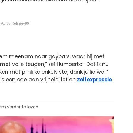
 Ad by Refinery89
ce hem meenam naar gaybars, waar hij met
met volle teugen,” zei Humberto. “Dat ik nu
n met pijnlijke enkels sta, dank jullie wel.”
s een ode aan vrijheid, lef en
zelfexpressie
 om verder te lezen