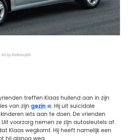
 Ad by Refinery89
vrienden treffen Klaas huilend aan in zijn
lies van zijn
gezin
. Hij uit suïcidale
e kinderen iets aan te doen. De vrienden
. Uit voorzorg nemen ze zijn autosleutels af.
at Klaas wegkomt. Hij heeft namelijk een
t hij alsnog weg.