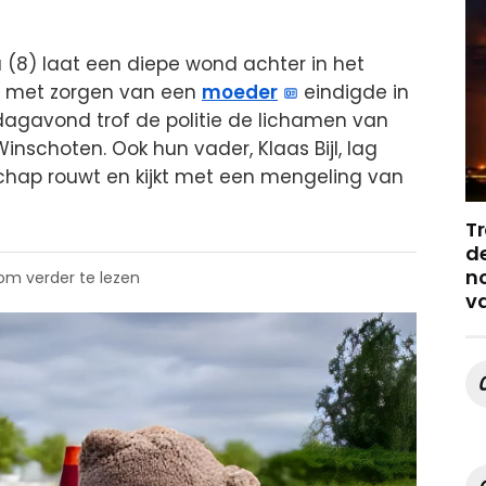
(8) laat een diepe wond achter in het
n met zorgen van een
moeder
eindigde in
dagavond trof de politie de lichamen van
inschoten. Ook hun vader, Klaas Bijl, lag
chap rouwt en kijkt met een mengeling van
Tr
de
no
 om verder te lezen
v