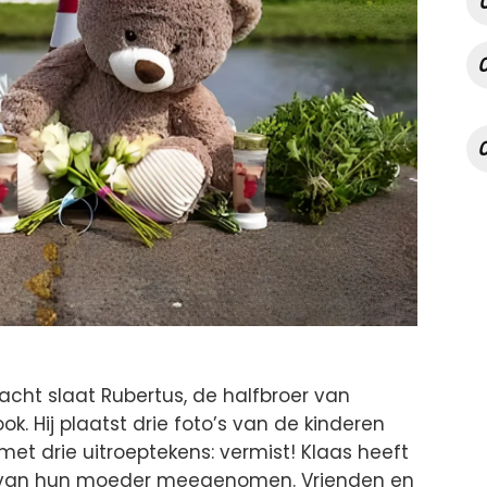
cht slaat Rubertus, de halfbroer van
. Hij plaatst drie foto’s van de kinderen
 met drie uitroeptekens: vermist! Klaas heeft
 van hun moeder meegenomen. Vrienden en