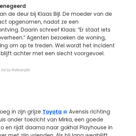
 genegeerd
an de deur bij Klaas Bijl. De moeder van de
tact opgenomen, nadat ze een
tving. Daarin schreef Klaas: “Er staat iets
 overheen.” Agenten bezoeken de woning,
ng om op te treden. Wel wordt het incident
blijft achter met een slecht voorgevoel.
 Ad by Refinery89
eg in zijn grijze
Toyota
Avensis richting
uis onder toezicht van Mirka, een goede
auto en rijdt daarna naar gokhal Playhouse in
r met zijn vrienden. Als hij lang wegblijft,