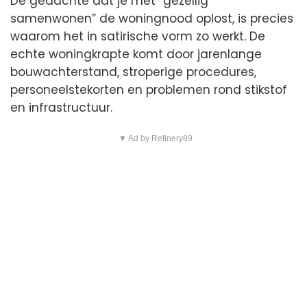
De gedachte dat je met “gezellig
samenwonen” de woningnood oplost, is precies
waarom het in satirische vorm zo werkt. De
echte woningkrapte komt door jarenlange
bouwachterstand, stroperige procedures,
personeelstekorten en problemen rond stikstof
en infrastructuur.
▼ Ad by Refinery89