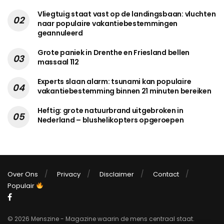
Vliegtuig staat vast op de landingsbaan: vluchten
naar populaire vakantiebestemmingen
geannuleerd
Grote paniek in Drenthe en Friesland bellen
massaal 112
Experts slaan alarm: tsunami kan populaire
vakantiebestemming binnen 21 minuten bereiken
Heftig: grote natuurbrand uitgebroken in
Nederland – blushelikopters opgeroepen
Over Ons
Privacy
Disclaimer
Contact
Populair
© 2026 Menszine - Magazine waarin de mens centraal staat.