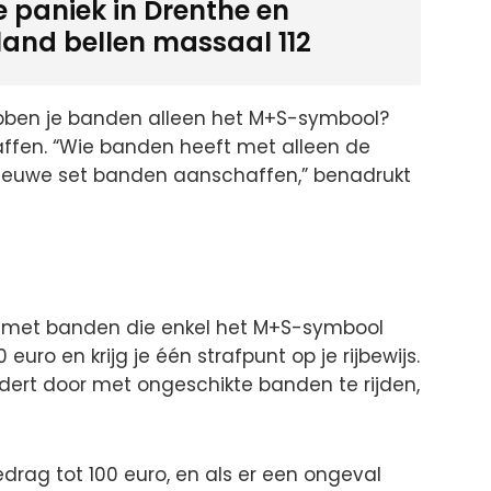
e paniek in Drenthe en
sland bellen massaal 112
Hebben je banden alleen het M+S-symbool?
affen. “Wie banden heeft met alleen de
ieuwe set banden aanschaffen,” benadrukt
ijdt met banden die enkel het M+S-symbool
euro en krijg je één strafpunt op je rijbewijs.
dert door met ongeschikte banden te rijden,
 bedrag tot 100 euro, en als er een ongeval