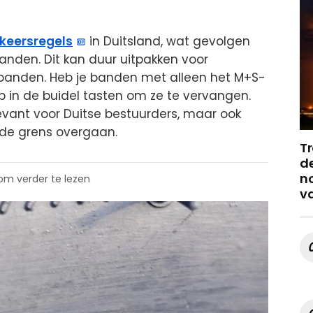
keersregels
in Duitsland, wat gevolgen
anden. Dit kan duur uitpakken voor
banden. Heb je banden met alleen het M+S-
p in de buidel tasten om ze te vervangen.
levant voor Duitse bestuurders, maar ook
 de grens overgaan.
Tr
de
no
 om verder te lezen
v