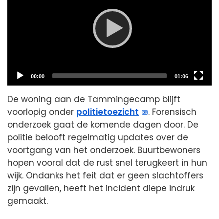
Current
Total
00:00
01:06
time
duration
De woning aan de Tammingecamp blijft
voorlopig onder
politietoezicht
. Forensisch
onderzoek gaat de komende dagen door. De
politie belooft regelmatig updates over de
voortgang van het onderzoek. Buurtbewoners
hopen vooral dat de rust snel terugkeert in hun
wijk. Ondanks het feit dat er geen slachtoffers
zijn gevallen, heeft het incident diepe indruk
gemaakt.