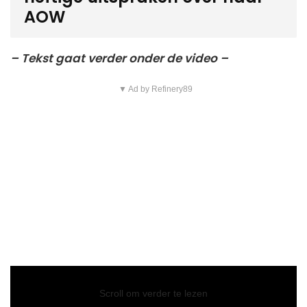
AOW
– Tekst gaat verder onder de video –
▼ Ad by Refinery89
Video
Player
Scroll om verder te lezen