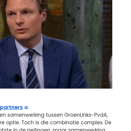
epartners
t een samenwerking tussen GroenLinks-PvdA,
 optie. Toch is die combinatie complex. De
ootste in de peilingen, maar samenwerking