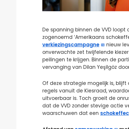
De spanning binnen de VVD loopt o
zogenoemd ‘Amerikaans schokeffec
verkiezingscampagne
nieuw lev
onverwachte zet twijfelende kiezer
peilingen te krijgen. Binnen de part
vervanging van Dilan Yeşilgöz doo
Of deze strategie mogelijk is, blijf
regels vanuit de Kiesraad, waardoor
uitvoerbaar is. Toch groeit de onr
dat de VVD zonder stevige actie ver
waarschuwen dat een
schokeffec