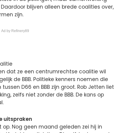
 Daardoor blijven alleen brede coalities over,
rmen zijn.
 Ad by Refinery89
litie
en dat ze een centrumrechtse coalitie wil
elijk de BBB. Politieke kenners noemen die
n tussen D66 en BBB zijn groot. Rob Jetten liet
ing, zelfs niet zonder de BBB. De kans op
l.
re uitspraken
 op. Nog geen maand geleden zei hij in