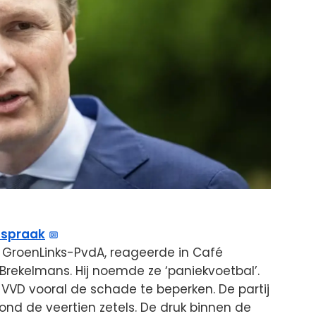
tspraak
n GroenLinks-PvdA, reageerde in Café
rekelmans. Hij noemde ze ‘paniekvoetbal’.
VD vooral de schade te beperken. De partij
rond de veertien zetels. De druk binnen de