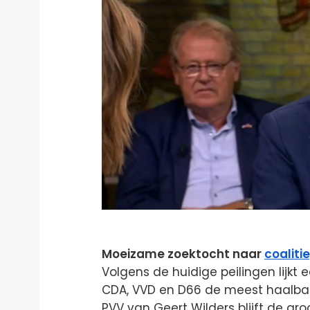
Moeizame zoektocht naar
coaliti
Volgens de huidige peilingen lijk
CDA, VVD en D66 de meest haalbare
PVV van Geert Wilders blijft de gr