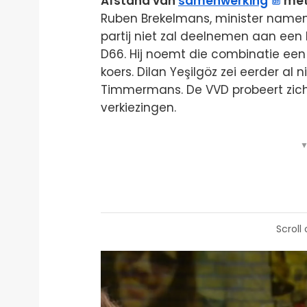
Afstand van
samenwerking
met 
Ruben Brekelmans, minister namens
partij niet zal deelnemen aan een
D66. Hij noemt die combinatie een ‘
koers. Dilan Yeşilgöz zei eerder al 
Timmermans. De VVD probeert zich 
verkiezingen.
▼
Scroll