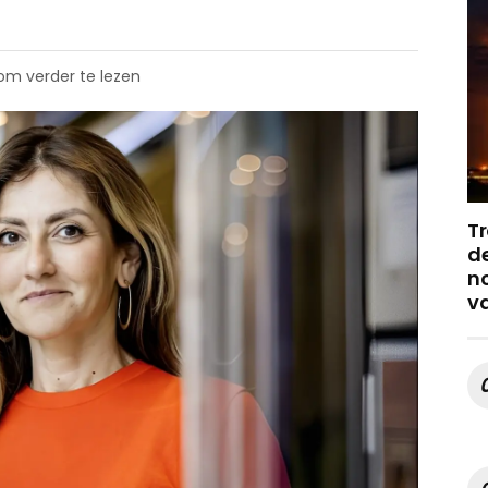
 om verder te lezen
Tr
de
no
v