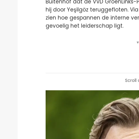
Buitenhof dat de VVD GroenLinks-Pv
hij door Yeşilgöz teruggefloten. Via 
zien hoe gespannen de interne ver
gevoelig het leiderschap ligt.
▼
Scroll