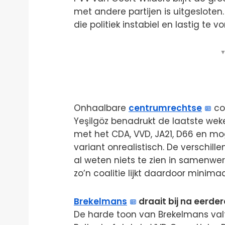
met andere partijen is uitgesloten.
die politiek instabiel en lastig te vo
▼
Onhaalbare
centrumrechtse
coa
Yeşilgöz benadrukt de laatste wek
met het CDA, VVD, JA21, D66 en mog
variant onrealistisch. De verschille
al weten niets te zien in samenwerk
zo’n coalitie lijkt daardoor minimaa
Brekelmans
draait bij na eerde
De harde toon van Brekelmans valt