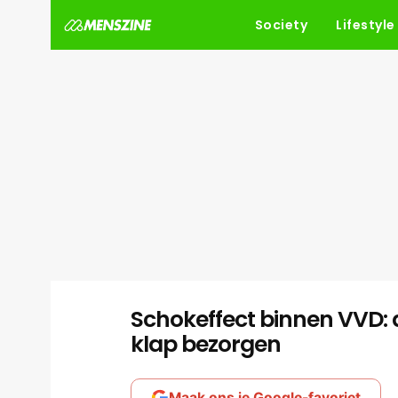
Society
Lifestyle
Schokeffect binnen VVD: di
klap bezorgen
Maak ons je Google-favoriet