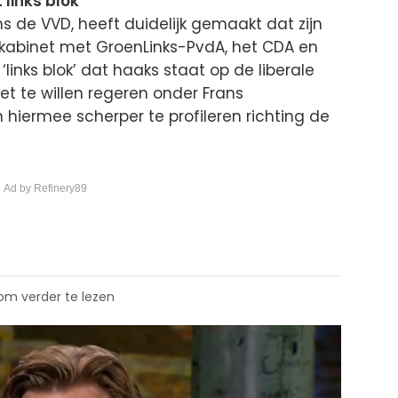
links blok
 de VVD, heeft duidelijk gemaakt dat zijn
 kabinet met GroenLinks-PvdA, het CDA en
links blok’ dat haaks staat op de liberale
niet te willen regeren onder Frans
hiermee scherper te profileren richting de
 Ad by Refinery89
 om verder te lezen