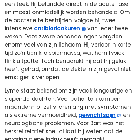
een teek. Hij belandde direct in de acute fase
en moest onmiddellijk worden behandeld. Om
de bacterie te bestrijden, volgde hij twee
intensieve
antibioticakuren
van ieder twee
weken. Deze zware behandelingen vergden
enorm veel van zijn lichaam. Hij verloor in korte
tijd zo’n tien kilo spiermassa, wat hem fysiek
flink uitputte. Toch benadrukt hij dat hij geluk
heeft gehad, omdat de ziekte in zijn geval niet
ernstiger is verlopen.
Lyme staat bekend om zijn vaak langdurige en
slopende klachten. Veel patiënten kampen
maanden- of zelfs jarenlang met symptomen
als extreme vermoeidheid,
gewrichtspijn
en
neurologische problemen. Voor Bart was het
herstel relatief snel, al laat hij weten dat de
ervaring diepe indruk heeft gemaakt.