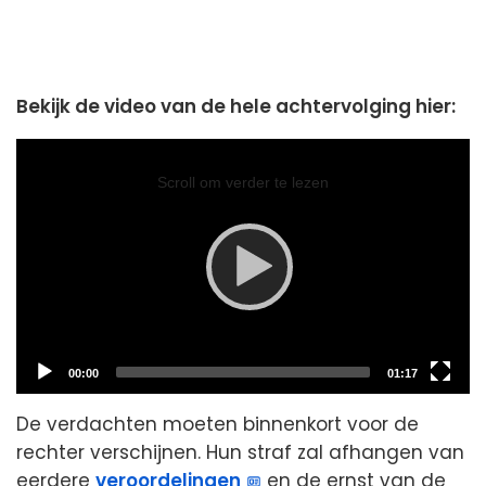
Bekijk de video van de hele achtervolging hier:
Video
Player
Scroll om verder te lezen
Current
Total
00:00
01:17
time
duration
De verdachten moeten binnenkort voor de
rechter verschijnen. Hun straf zal afhangen van
eerdere
veroordelingen
en de ernst van de