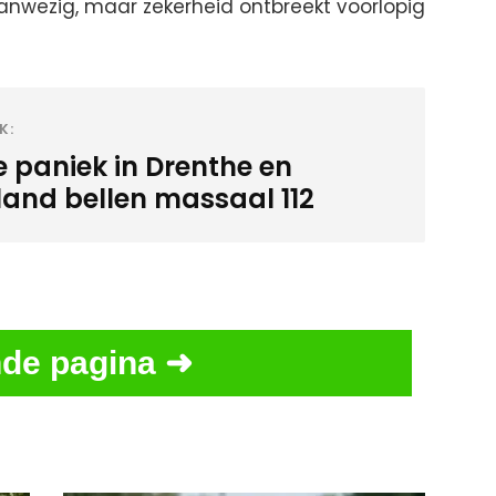
nwezig, maar zekerheid ontbreekt voorlopig
K:
e paniek in Drenthe en
sland bellen massaal 112
de pagina ➜