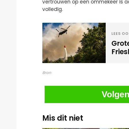
vertrouwen op een ommekeer is aa
volledig.
LEES OO
Grot
Frie
Bron
Volgen
Mis dit niet