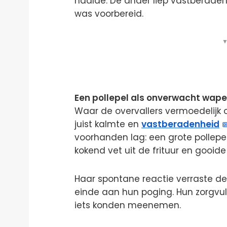
haalde. De ander liep vastberaden
was voorbereid.
▼
Een pollepel als onverwacht wap
Waar de overvallers vermoedelijk
juist kalmte en
vastberadenheid
voorhanden lag: een grote pollepe
kokend vet uit de frituur en gooide
Haar spontane reactie verraste d
einde aan hun poging. Hun zorgvuld
iets konden meenemen.