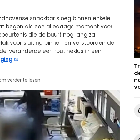
Eindhovense snackbar sloeg binnen enkele
at begon als een alledaags moment voor
beurtenis die de buurt nog lang zal
vlak voor sluiting binnen en verstoorden de
rde, veranderde een routineklus in een
iging
.
Tr
de
no
 om verder te lezen
v