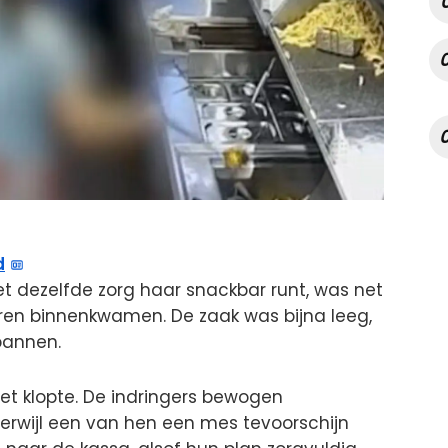
d
met dezelfde zorg haar snackbar runt, was net
ren binnenkwamen. De zaak was bijna leeg,
pannen.
iet klopte. De indringers bewogen
terwijl een van hen een mes tevoorschijn