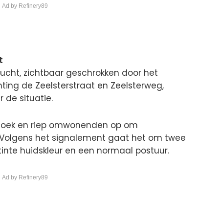
 Ad by Refinery89
t
ucht, zichtbaar geschrokken door het
ting de Zeelsterstraat en Zeelsterweg,
 de situatie.
erzoek en riep omwonenden op om
. Volgens het signalement gaat het om twee
tinte huidskleur en een normaal postuur.
 Ad by Refinery89