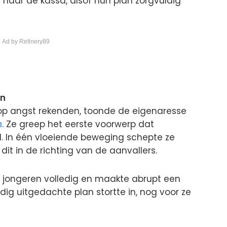
 naar de kassa, alsof hun plan zorgvuldig
 Ad by Refinery89
en
 op angst rekenden, toonde de eigenaresse
. Ze greep het eerste voorwerp dat
l. In één vloeiende beweging schepte ze
 dit in de richting van de aanvallers.
e jongeren volledig en maakte abrupt een
ig uitgedachte plan stortte in, nog voor ze