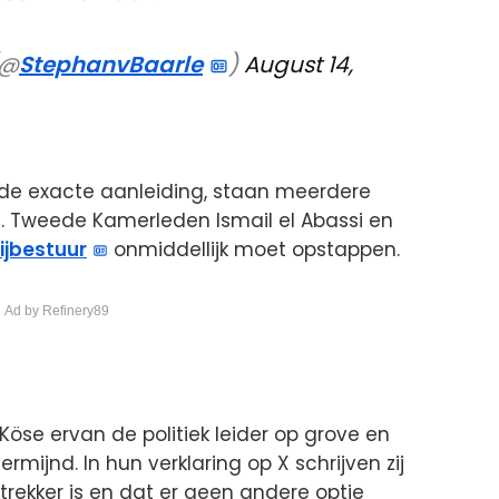
(@
StephanvBaarle
)
August 14,
r de exacte aanleiding, staan meerdere
nt. Tweede Kamerleden Ismail el Abassi en
ijbestuur
onmiddellijk moet opstappen.
 Ad by Refinery89
 Köse ervan de politiek leider op grove en
mijnd. In hun verklaring op X schrijven zij
ttrekker is en dat er geen andere optie