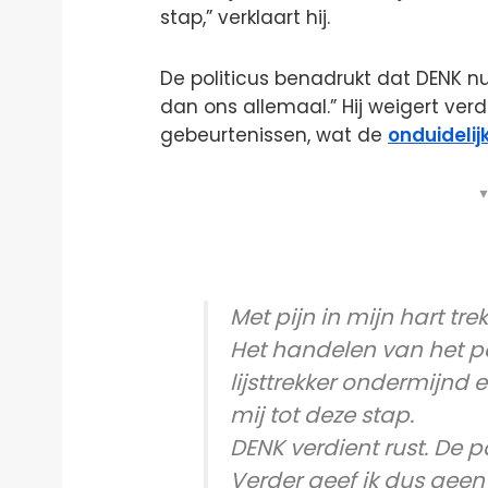
stap,” verklaart hij.
De politicus benadrukt dat DENK nu r
dan ons allemaal.” Hij weigert ver
gebeurtenissen, wat de
onduidelij
▼
Met pijn in mijn hart trek
Het handelen van het par
lijsttrekker ondermijnd
mij tot deze stap.
DENK verdient rust. De p
Verder geef ik dus gee