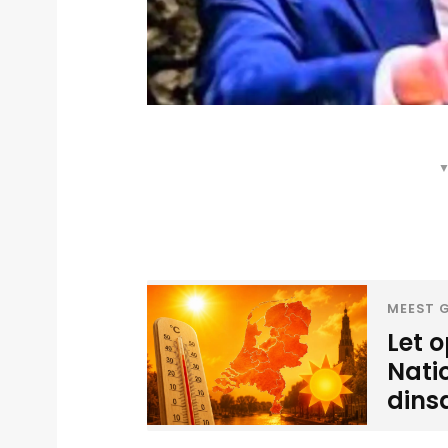
▼
MEEST G
Let o
Nati
dins