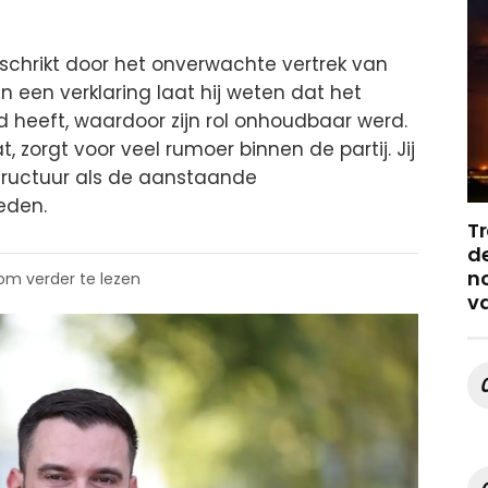
eschrikt door het onverwachte vertrek van
n een verklaring laat hij weten dat het
nd heeft, waardoor zijn rol onhoudbaar werd.
t, zorgt voor veel rumoer binnen de partij. Jij
jstructuur als de aanstaande
eden.
Tr
de
no
 om verder te lezen
v