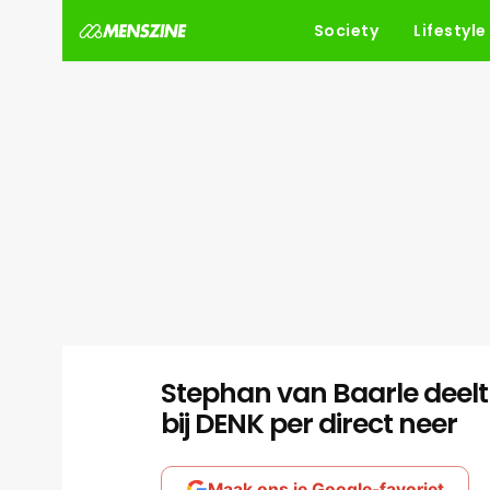
Society
Lifestyle
Stephan van Baarle deelt g
bij DENK per direct neer
Maak ons je Google-favoriet