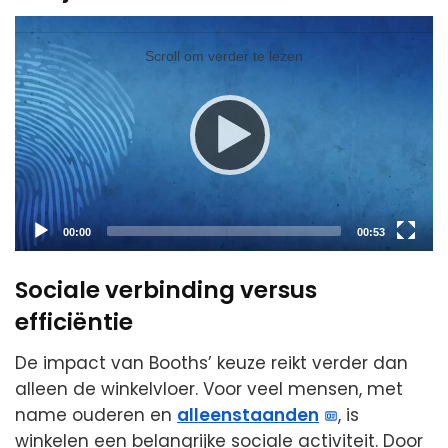
Video
Player
Scroll om verder te lezen
Current
Total
00:00
00:53
time
duration
Sociale verbinding versus
efficiëntie
De impact van Booths’ keuze reikt verder dan
alleen de winkelvloer. Voor veel mensen, met
name ouderen en
alleenstaanden
, is
winkelen een belangrijke sociale activiteit. Door