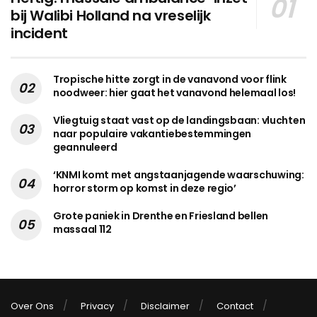
bij Walibi Holland na vreselijk
incident
Tropische hitte zorgt in de vanavond voor flink
noodweer: hier gaat het vanavond helemaal los!
Vliegtuig staat vast op de landingsbaan: vluchten
naar populaire vakantiebestemmingen
geannuleerd
‘KNMI komt met angstaanjagende waarschuwing:
horror storm op komst in deze regio’
Grote paniek in Drenthe en Friesland bellen
massaal 112
Over Ons
Privacy
Disclaimer
Contact