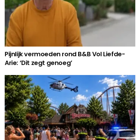
Pijnlijk vermoeden rond B&B Vol Liefde-
Arie: ‘Dit zegt genoeg’