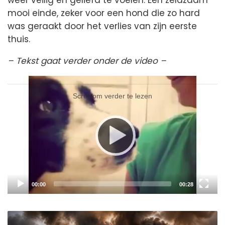
weer veilig en geliefd te voelen. Een zeldzaam
mooi einde, zeker voor een hond die zo hard
was geraakt door het verlies van zijn eerste
thuis.
– Tekst gaat verder onder de video –
Video
Player
Scroll om verder te lezen
Current
Total
00:00
00:28
time
duration