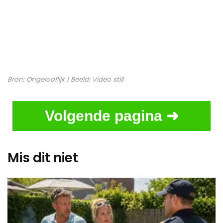
Bron:
Ongelooflijk
| Beeld:
Video still
Volgende pagina ➜
Mis dit niet