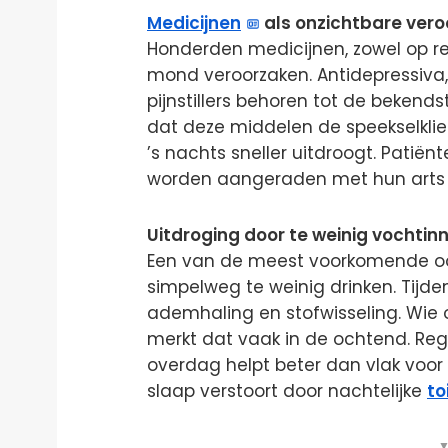
Medicijnen
als onzichtbare vero
Honderden medicijnen, zowel op rec
mond veroorzaken. Antidepressiva,
pijnstillers behoren tot de bekend
dat deze middelen de speekselkl
’s nachts sneller uitdroogt. Patiën
worden aangeraden met hun arts t
Uitdroging door te weinig vochti
Een van de meest voorkomende oo
simpelweg te weinig drinken. Tijde
ademhaling en stofwisseling. Wie
merkt dat vaak in de ochtend. Re
overdag helpt beter dan vlak voo
slaap verstoort door nachtelijke
to
▼