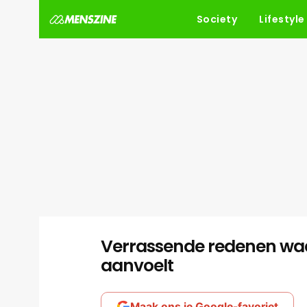
Society
Lifestyle
Verrassende redenen waa
aanvoelt
Maak ons je Google-favoriet