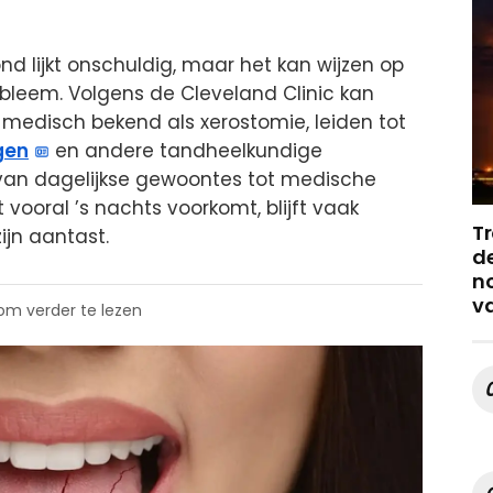
 lijkt onschuldig, maar het kan wijzen op
leem. Volgens de Cleveland Clinic kan
medisch bekend als xerostomie, leiden tot
gen
en andere tandheelkundige
 van dagelijkse gewoontes tot medische
 vooral ’s nachts voorkomt, blijft vaak
Tr
ijn aantast.
de
no
v
 om verder te lezen