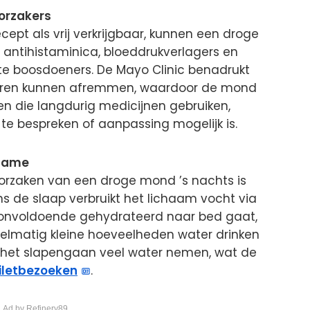
orzakers
ept als vrij verkrijgbaar, kunnen een droge
 antihistaminica, bloeddrukverlagers en
ste boosdoeners. De Mayo Clinic benadrukt
ieren kunnen afremmen, waardoor de mond
ten die langdurig medicijnen gebruiken,
e bespreken of aanpassing mogelijk is.
nname
rzaken van een droge mond ’s nachts is
ns de slaap verbruikt het lichaam vocht via
 onvoldoende gehydrateerd naar bed gaat,
gelmatig kleine hoeveelheden water drinken
r het slapengaan veel water nemen, wat de
iletbezoeken
.
 Ad by Refinery89