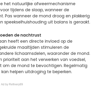
e het natuurlijke afweermechanisme
 voor tijdens de slaap, wanneer de
t. Pas wanneer de mond droog en plakkerig
 speekselhuishouding uit balans is geraakt.
loeden de nachtrust
an heeft een directe invloed op de
 gekruide maaltijden stimuleren de
it andere lichaamsdelen, waaronder de mond.
 prioriteit aan het verwerken van voedsel,
jft om de mond te bevochtigen. Regelmatig
 kan helpen uitdroging te beperken.
 Ad by Refinery89