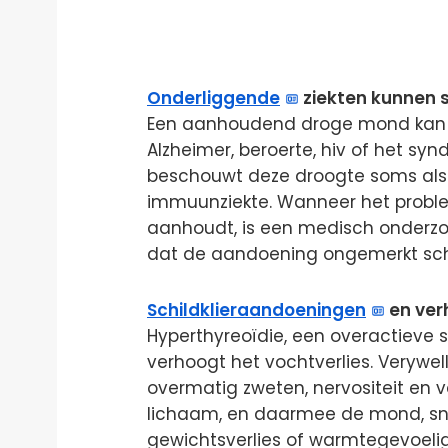
Onderliggende
ziekten kunnen 
Een aanhoudend droge mond kan w
Alzheimer, beroerte, hiv of het sy
beschouwt deze droogte soms al
immuunziekte. Wanneer het probl
aanhoudt, is een medisch onderzoe
dat de aandoening ongemerkt scha
Schildklieraandoeningen
en ver
Hyperthyreoïdie, een overactieve sc
verhoogt het vochtverlies. Verywell 
overmatig zweten, nervositeit en v
lichaam, en daarmee de mond, sne
gewichtsverlies of warmtegevoelig