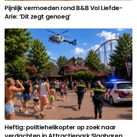
Pijnlijk vermoeden rond B&B Vol Liefde-
Arie: ‘Dit zegt genoeg’
Heftig: politiehelikopter op zoek naar
verdachten in Attractiepark Slagharen