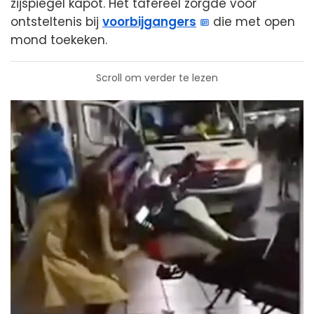
zijspiegel kapot. Het tafereel zorgde voor
ontsteltenis bij
voorbijgangers
die met open
mond toekeken.
Scroll om verder te lezen