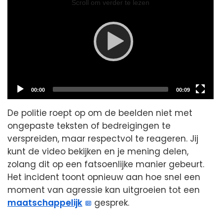
Player
Scroll om verder te lezen
Current
Total
00:00
00:09
time
duration
De politie roept op om de beelden niet met
ongepaste teksten of bedreigingen te
verspreiden, maar respectvol te reageren. Jij
kunt de video bekijken en je mening delen,
zolang dit op een fatsoenlijke manier gebeurt.
Het incident toont opnieuw aan hoe snel een
moment van agressie kan uitgroeien tot een
maatschappelijk
gesprek.