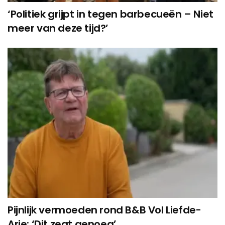
‘Politiek grijpt in tegen barbecueën – Niet
meer van deze tijd?’
Pijnlijk vermoeden rond B&B Vol Liefde-
Arie: ‘Dit zegt genoeg’