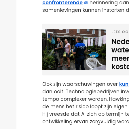
confronterende
herinnering aan 
samenlevingen kunnen instorten do
LEES OO
Neder
water
meer
kost
Ook zijn waarschuwingen over
kun
dan ooit. Technologiebedrijven in
tempo complexer worden. Hawking
de mens het risico loopt zijn eige
Hij vreesde dat AI zich op termijn
ontwikkeling ervan zorgvuldig wor