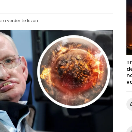
 om verder te lezen
Tr
de
no
v