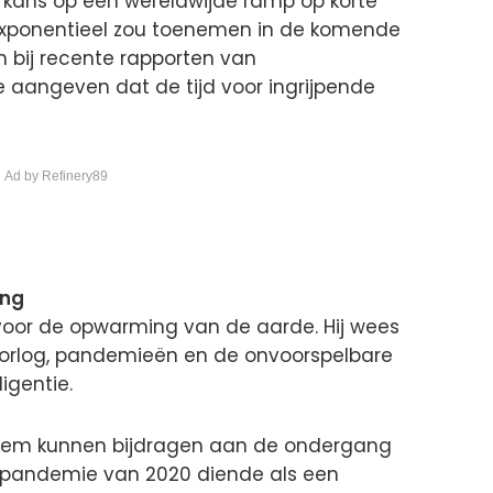
 kans op een wereldwijde ramp op korte
 exponentieel zou toenemen in de komende
an bij recente rapporten van
e aangeven dat de tijd voor ingrijpende
 Ad by Refinery89
ing
oor de opwarming van de aarde. Hij wees
oorlog, pandemieën en de onvoorspelbare
igentie.
 hem kunnen bijdragen aan de ondergang
 pandemie van 2020 diende als een