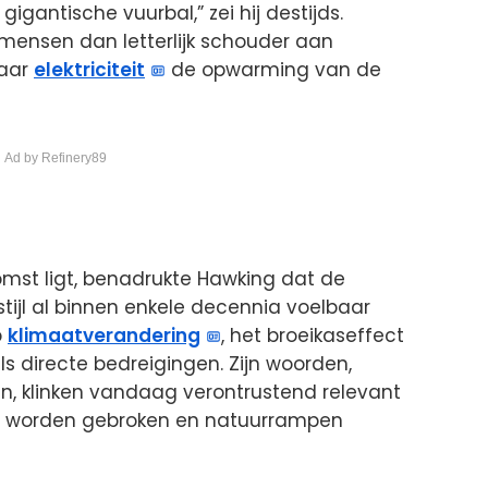
igantische vuurbal,” zei hij destijds.
mensen dan letterlijk schouder aan
naar
elektriciteit
de opwarming van de
 Ad by Refinery89
omst ligt, benadrukte Hawking dat de
tijl al binnen enkele decennia voelbaar
p
klimaatverandering
, het broeikaseffect
 directe bedreigingen. Zijn woorden,
en, klinken vandaag verontrustend relevant
d worden gebroken en natuurrampen