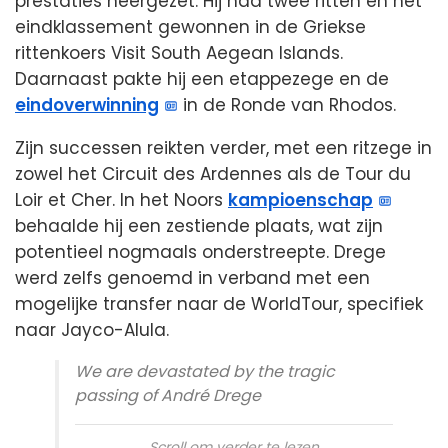
prestaties neergezet. Hij had twee ritten en het
eindklassement gewonnen in de Griekse
rittenkoers Visit South Aegean Islands.
Daarnaast pakte hij een etappezege en de
eindoverwinning
in de Ronde van Rhodos.
Zijn successen reikten verder, met een ritzege in
zowel het Circuit des Ardennes als de Tour du
Loir et Cher. In het Noors
kampioenschap
behaalde hij een zestiende plaats, wat zijn
potentieel nogmaals onderstreepte. Drege
werd zelfs genoemd in verband met een
mogelijke transfer naar de WorldTour, specifiek
naar Jayco-Alula.
We are devastated by the tragic
passing of André Drege
Scroll om verder te lezen