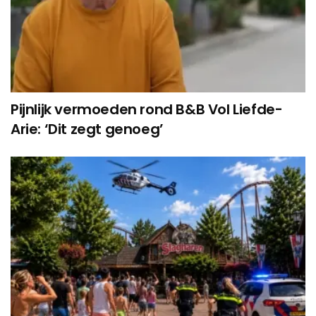
Pijnlijk vermoeden rond B&B Vol Liefde-
Arie: ‘Dit zegt genoeg’