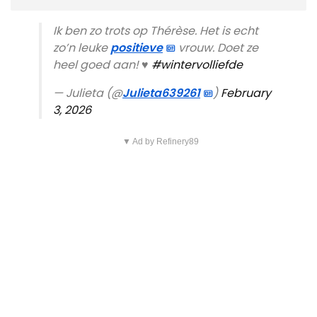
Ik ben zo trots op Thérèse. Het is echt
zo’n leuke
positieve
vrouw. Doet ze
heel goed aan! ♥️
#wintervolliefde
— Julieta (@
Julieta639261
)
February
3, 2026
▼ Ad by Refinery89