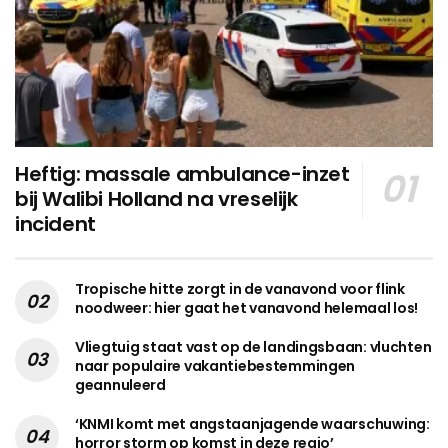
Heftig: massale ambulance-inzet
bij Walibi Holland na vreselijk
incident
Tropische hitte zorgt in de vanavond voor flink
noodweer: hier gaat het vanavond helemaal los!
Vliegtuig staat vast op de landingsbaan: vluchten
naar populaire vakantiebestemmingen
geannuleerd
‘KNMI komt met angstaanjagende waarschuwing:
horror storm op komst in deze regio’