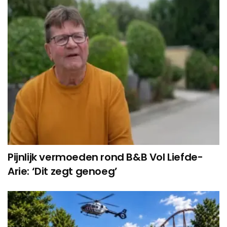
Pijnlijk vermoeden rond B&B Vol Liefde-
Arie: ‘Dit zegt genoeg’