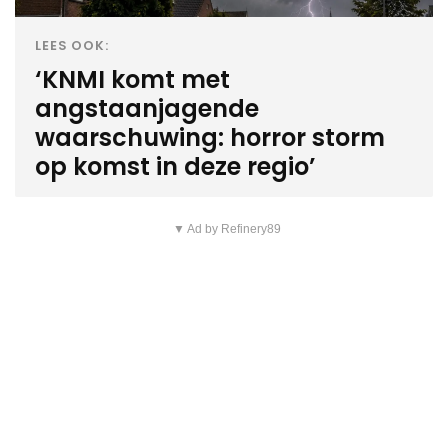
LEES OOK:
‘KNMI komt met
angstaanjagende
waarschuwing: horror storm
op komst in deze regio’
▼ Ad by Refinery89