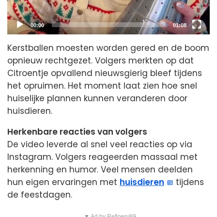
Current
Total
00:00
01:08
time
duration
Kerstballen moesten worden gered en de boom
opnieuw rechtgezet. Volgers merkten op dat
Citroentje opvallend nieuwsgierig bleef tijdens
het opruimen. Het moment laat zien hoe snel
huiselijke plannen kunnen veranderen door
huisdieren.
Herkenbare reacties van volgers
De video leverde al snel veel reacties op via
Instagram. Volgers reageerden massaal met
herkenning en humor. Veel mensen deelden
hun eigen ervaringen met
huisdieren
tijdens
de feestdagen.
▼ Ad by Refinery89