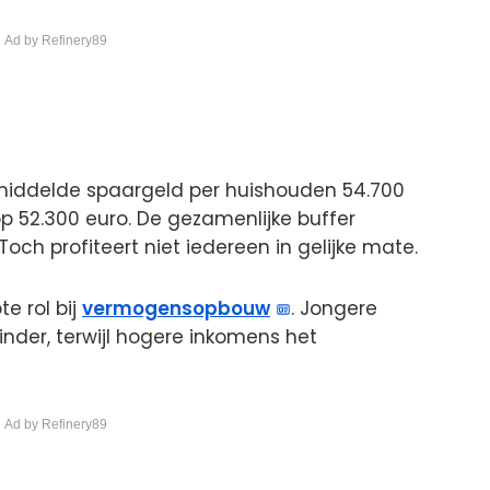
 Ad by Refinery89
middelde spaargeld per huishouden 54.700
p 52.300 euro. De gezamenlijke buffer
ch profiteert niet iedereen in gelijke mate.
e rol bij
vermogensopbouw
. Jongere
der, terwijl hogere inkomens het
 Ad by Refinery89