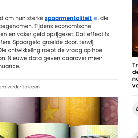
nd om hun sterke
spaarmentaliteit
, die
 toegenomen. Tijdens economische
 en vaker geld opzijgezet. Dat effect is
fers. Spaargeld groeide door, terwijl
ie ontwikkeling roept de vraag op hoe
aan. Nieuwe data geven daarover meer
Tr
 nuance.
de
no
v
 om verder te lezen