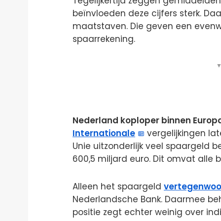
Tegelijkertijd zeggen gemiddelden n
beïnvloeden deze cijfers sterk. Daa
maatstaven. Die geven een evenwi
spaarrekening.
▼
Nederland koploper binnen Europ
Internationale
vergelijkingen la
Unie uitzonderlijk veel spaargeld b
600,5 miljard euro. Dit omvat all
Alleen het spaargeld
vertegenwoo
Nederlandsche Bank. Daarmee beho
positie zegt echter weinig over in