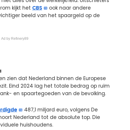
iet alles over de werkelijkheid. Uitschieters
rom kijkt het
CBS
ook naar andere
chtiger beeld van het spaargeld op de
 Ad by Refinery89
a
ten zien dat Nederland binnen de Europese
ezit. Eind 2024 lag het totale bedrag op ruim
e bank- en spaartegoeden van de bevolking.
rdigde
487,1 miljard euro, volgens De
ort Nederland tot de absolute top. Die
dividuele huishoudens.