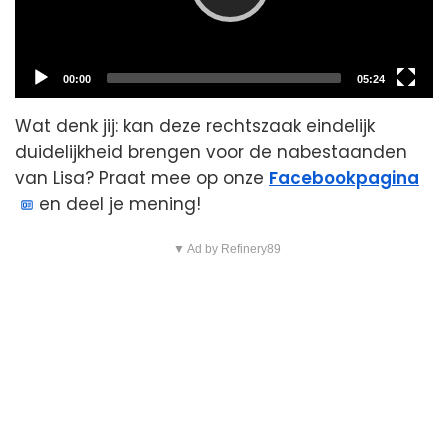
Current
Total
00:00
05:24
time
duration
Wat denk jij: kan deze rechtszaak eindelijk
duidelijkheid brengen voor de nabestaanden
van Lisa? Praat mee op onze
Facebookpagina
en deel je mening!
▼ Ad by Refinery89