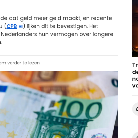
gde dat geld meer geld maakt, en recente
u (
CPB
) lijken dit te bevestigen. Het
te Nederlanders hun vermogen over langere
.
 om verder te lezen
Tr
de
no
v