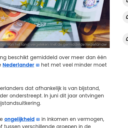
ksten van het land vergeleken met de gemiddelde Nederlander
lking beschikt gemiddeld over meer dan één
de
Nederlander
het met veel minder moet
erlanders dat afhankelijk is van bijstand,
r onderstreept. In juni dit jaar ontvingen
jstandsuitkering.
de
ongelijkheid
in inkomen en vermogen,
f tussen verschillende groepen in de