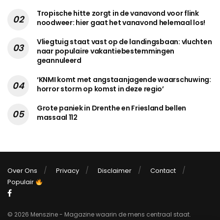
Tropische hitte zorgt in de vanavond voor flink
noodweer: hier gaat het vanavond helemaal los!
Vliegtuig staat vast op de landingsbaan: vluchten
naar populaire vakantiebestemmingen
geannuleerd
‘KNMI komt met angstaanjagende waarschuwing:
horror storm op komst in deze regio’
Grote paniek in Drenthe en Friesland bellen
massaal 112
Over Ons
Privacy
Disclaimer
Contact
Populair
© 2026 Menszine - Magazine waarin de mens centraal staat.