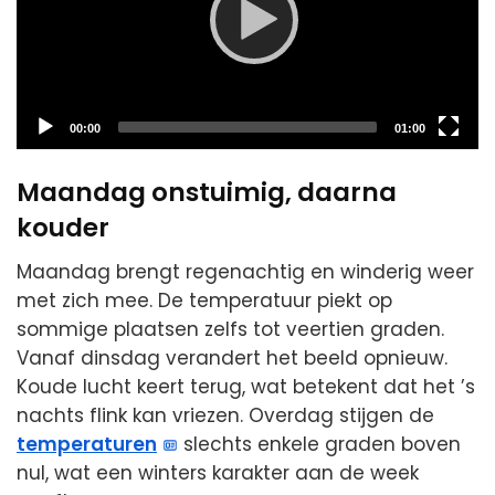
Current
Total
00:00
01:00
time
duration
Maandag onstuimig, daarna
kouder
Maandag brengt regenachtig en winderig weer
met zich mee. De temperatuur piekt op
sommige plaatsen zelfs tot veertien graden.
Vanaf dinsdag verandert het beeld opnieuw.
Koude lucht keert terug, wat betekent dat het ’s
nachts flink kan vriezen. Overdag stijgen de
temperaturen
slechts enkele graden boven
nul, wat een winters karakter aan de week