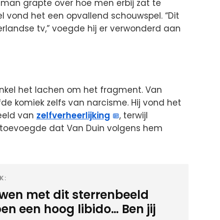
man grapte over hoe men erbij zat te
el vond het een opvallend schouwspel. “Dit
erlandse tv,” voegde hij er verwonderd aan
 enkel het lachen om het fragment. Van
e komiek zelfs van narcisme. Hij vond het
eeld van
zelfverheerlijking
, terwijl
s toevoegde dat Van Duin volgens hem
K:
wen met dit sterrenbeeld
n een hoog libido… Ben jij