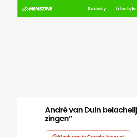
Society
Lifestyle
André van Duin belacheli
zingen”
Maak ons je Google-favoriet