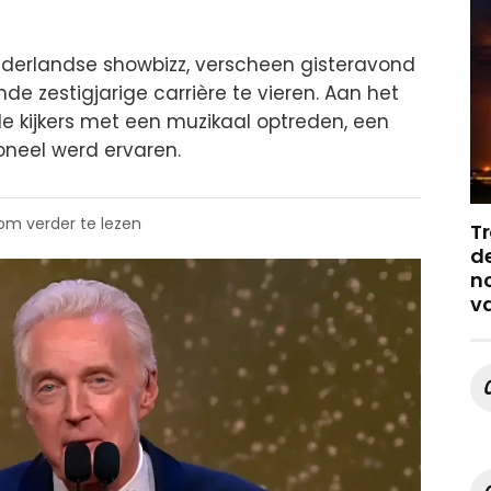
ederlandse showbizz, verscheen gisteravond
de zestigjarige carrière te vieren. Aan het
de kijkers met een muzikaal optreden, een
neel werd ervaren.
 om verder te lezen
Tr
de
no
v