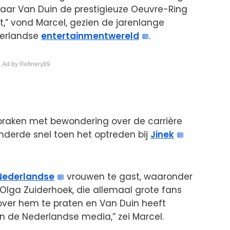
ar Van Duin de prestigieuze Oeuvre-Ring
t,” vond Marcel, gezien de jarenlange
derlandse
entertainmentwereld
.
 Ad by Refinery89
aken met bewondering over de carrière
nderde snel toen het optreden bij
Jinek
Nederlandse
vrouwen te gast, waaronder
Olga Zuiderhoek, die allemaal grote fans
r over hem te praten en Van Duin heeft
 in de Nederlandse media,” zei Marcel.