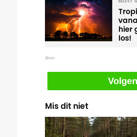
MEEST G
Tropi
vana
hier
los!
Bron
Volgen
Mis dit niet