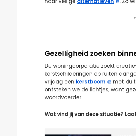
naar veilige
alternatieven
. Zo w
▼
Gezelligheid zoeken binn
De woningcorporatie zoekt creatiev
kerstschilderingen op ruiten aang
vrijdag een
kerstboom
met klui
ontsteken we de lichtjes, want gezel
woordvoerder.
Wat vind jij van deze situatie? La