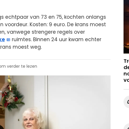
ngs echtpaar van 73 en 75, kochten onlangs
n voordeur. Kosten: 9 euro. De krans moest
ren, vanwege strengere regels over
ke
ruimtes. Binnen 24 uur kwam echter
krans moest weg.
Tr
 om verder te lezen
de
no
v