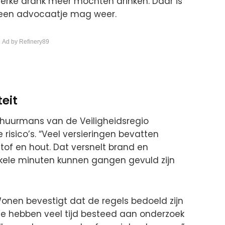
erke drank meer mochten drinken. Daar is
 een advocaatje mag weer.
 Ad by Refinery89
teit
huurmans van de Veiligheidsregio
isico’s. “Veel versieringen bevatten
tof en hout. Dat versnelt brand en
enkele minuten kunnen gangen gevuld zijn
en bevestigt dat de regels bedoeld zijn
e hebben veel tijd besteed aan onderzoek