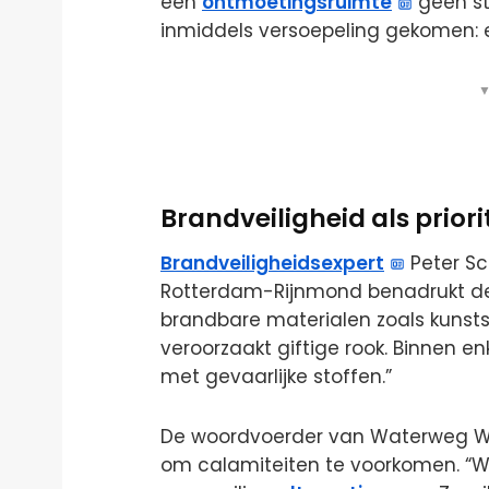
een
ontmoetingsruimte
geen st
inmiddels versoepeling gekomen:
▼
Brandveiligheid als priori
Brandveiligheidsexpert
Peter Sc
Rotterdam-Rijnmond benadrukt de r
brandbare materialen zoals kunsts
veroorzaakt giftige rook. Binnen 
met gevaarlijke stoffen.”
De woordvoerder van Waterweg Won
om calamiteiten te voorkomen. “W