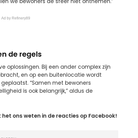
illen we bewoners de sfeer niet ontnemen.”
 Ad by Refinery89
en de regels
e oplossingen. Bij een ander complex zijn
ebracht, en op een buitenlocatie wordt
t geplaatst. “Samen met bewoners
ligheid is ook belangrijk,” aldus de
at het ons weten in de reacties op Facebook!