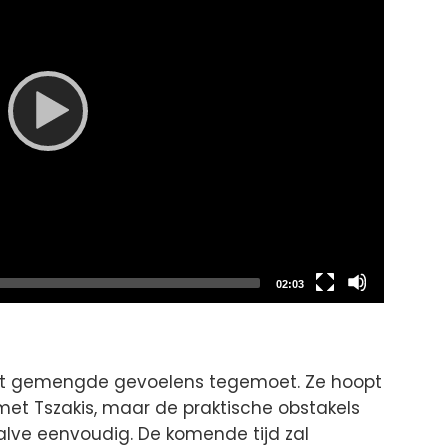
Total
02:03
duration
et gemengde gevoelens tegemoet. Ze hoopt
et Tszakis, maar de praktische obstakels
lve eenvoudig. De komende tijd zal