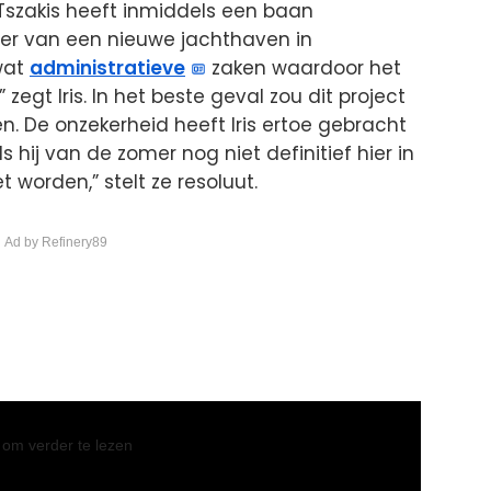
 Tszakis heeft inmiddels een baan
r van een nieuwe jachthaven in
wat
administratieve
zaken waardoor het
 zegt Iris. In het beste geval zou dit project
en. De onzekerheid heeft Iris ertoe gebracht
ls hij van de zomer nog niet definitief hier in
t worden,” stelt ze resoluut.
 Ad by Refinery89
l om verder te lezen