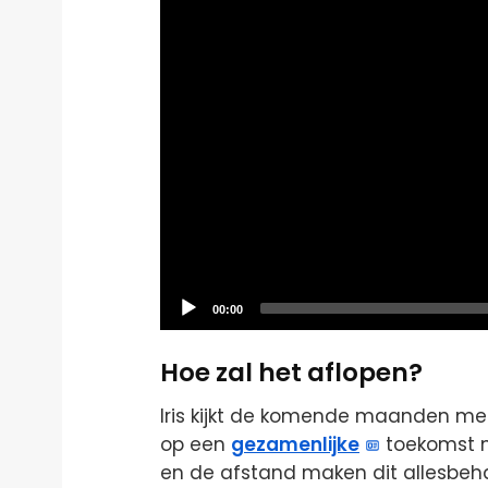
Current
00:00
time
Hoe zal het aflopen?
Iris kijkt de komende maanden m
op een
gezamenlijke
toekomst m
en de afstand maken dit allesbeha