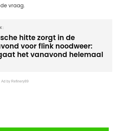
r de vraag.
K:
sche hitte zorgt in de
vond voor flink noodweer:
 gaat het vanavond helemaal
 Ad by Refinery89