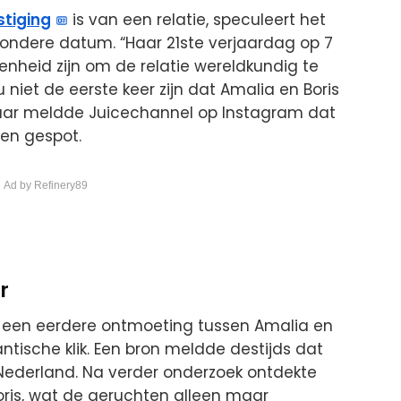
tiging
is van een relatie, speculeert het
zondere datum. “Haar 21ste verjaardag op 7
nheid zijn om de relatie wereldkundig te
u niet de eerste keer zijn dat Amalia en Boris
jaar meldde Juicechannel op Instagram dat
en gespot.
 Ad by Refinery89
r
j een eerdere ontmoeting tussen Amalia en
ntische klik. Een bron meldde destijds dat
Nederland. Na verder onderzoek ontdekte
oris, wat de geruchten alleen maar