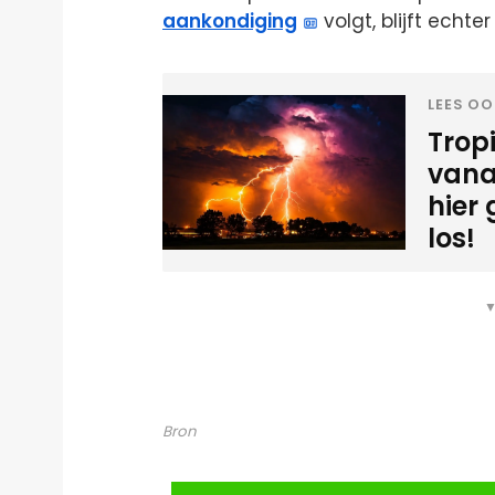
aankondiging
volgt, blijft echte
LEES OO
Tropi
vana
hier
los!
▼
Bron