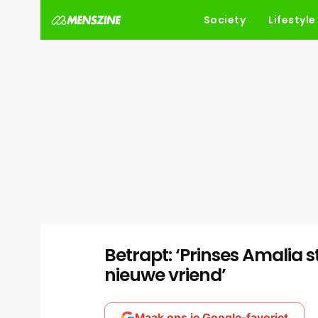
Society
Lifestyle
Betrapt: ‘Prinses Amalia 
nieuwe vriend’
Maak ons je Google-favoriet