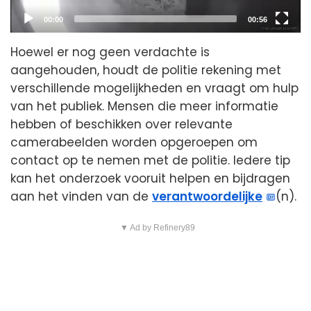
Current
Total
00:00
00:56
time
duration
Hoewel er nog geen verdachte is
aangehouden, houdt de politie rekening met
verschillende mogelijkheden en vraagt om hulp
van het publiek. Mensen die meer informatie
hebben of beschikken over relevante
camerabeelden worden opgeroepen om
contact op te nemen met de politie. Iedere tip
kan het onderzoek vooruit helpen en bijdragen
aan het vinden van de
verantwoordelijke
(n).
▼ Ad by Refinery89