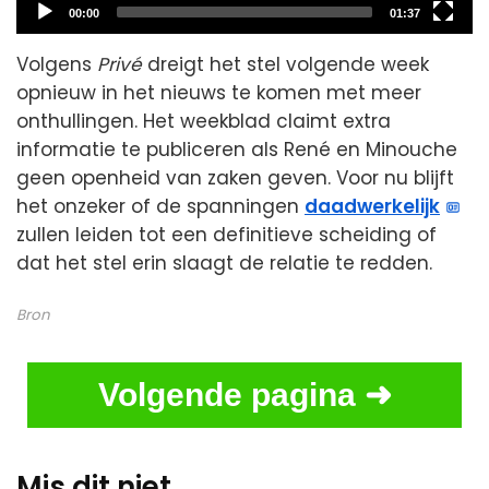
Current
Total
00:00
01:37
time
duration
Volgens
Privé
dreigt het stel volgende week
opnieuw in het nieuws te komen met meer
onthullingen. Het weekblad claimt extra
informatie te publiceren als René en Minouche
geen openheid van zaken geven. Voor nu blijft
het onzeker of de spanningen
daadwerkelijk
zullen leiden tot een definitieve scheiding of
dat het stel erin slaagt de relatie te redden.
Bron
Volgende pagina ➜
Mis dit niet