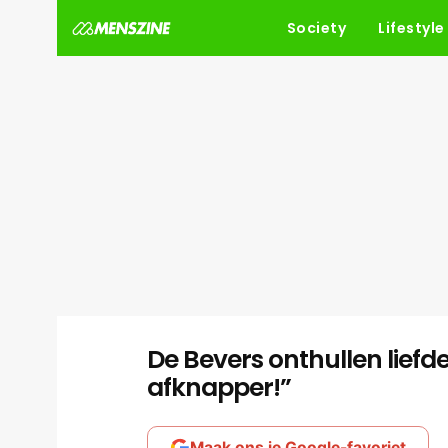
Society
Lifestyle
De Bevers onthullen lief
afknapper!”
Maak ons je Google-favoriet