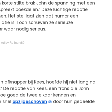
korte stilte brak John de spanning met een
spreekt boekdelen.” Deze luchtige reactie
en. Het stel laat zien dat humor een
atie is. Toch schuwen ze serieuze
 waar nodig serieus.
 Ad by Refinery89
afknapper bij Kees, hoefde hij niet lang na
n.” De reactie van Kees, een frons die John
 hoe goed de twee elkaar kennen en
n snel
opzijgeschoven
door hun gedeelde