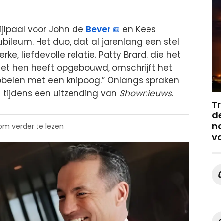
ijlpaal voor John de
Bever
en Kees
jubileum. Het duo, dat al jarenlang een stel
ke, liefdevolle relatie. Patty Brard, die het
et hen heeft opgebouwd, omschrijft het
d kibbelen met een knipoog.” Onlangs spraken
e tijdens een uitzending van
Shownieuws
.
Tr
de
no
 om verder te lezen
v