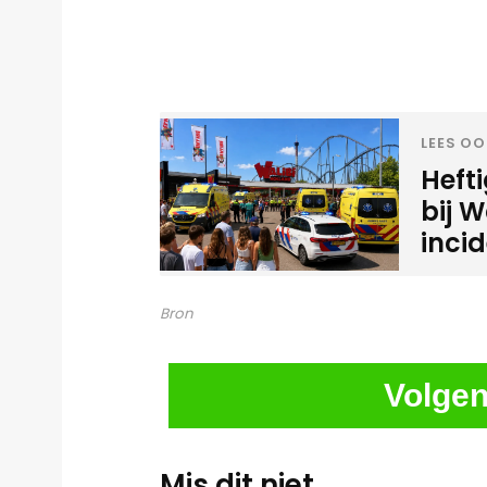
LEES OO
Heft
bij W
inci
Bron
Volgen
Mis dit niet