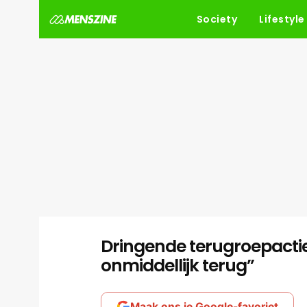
Society
Lifestyle
Dringende terugroepactie 
onmiddellijk terug”
Maak ons je Google-favoriet