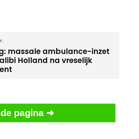
K:
ig: massale ambulance-inzet
alibi Holland na vreselijk
dent
de pagina ➜