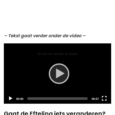
– Tekst gaat verder onder de video –
Video
Player
Scroll om verder te lezen
Current
Total
00:00
00:57
time
duration
Gaat de Efteling iets veranderen?