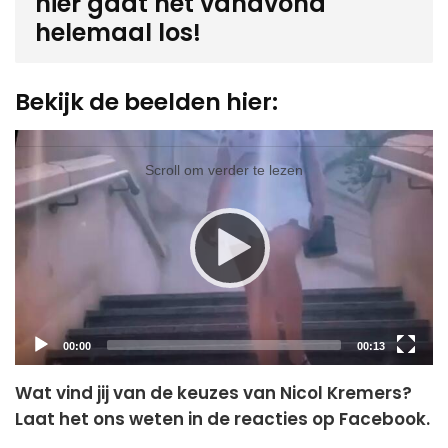
hier gaat het vanavond
helemaal los!
Bekijk de beelden hier:
Video
Player
Scroll om verder te lezen
Current
Total
00:00
00:13
time
duration
Wat vind jij van de keuzes van Nicol Kremers?
Laat het ons weten in de reacties op Facebook.