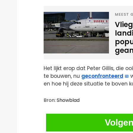
MEEST G
Vlie
land
popu
gean
Het lijkt erop dat Peter Gillis, die
te bouwen, nu
geconfronteerd
w
en hoe hij deze situatie te boven k
Bron:
Showblad
Volgen