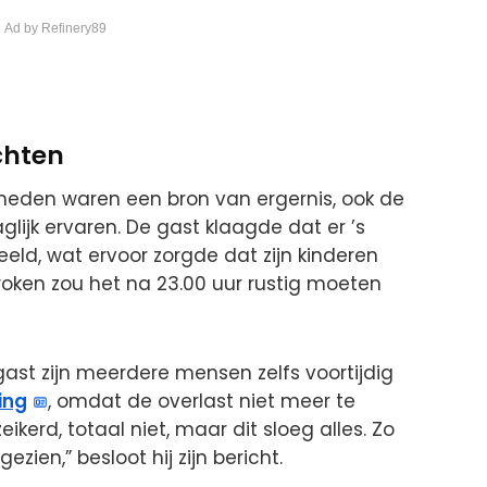
 Ad by Refinery89
chten
heden waren een bron van ergernis, ook de
lijk ervaren. De gast klaagde dat er ’s
ld, wat ervoor zorgde dat zijn kinderen
oken zou het na 23.00 uur rustig moeten
st zijn meerdere mensen zelfs voortijdig
ing
, omdat de overlast niet meer te
ikerd, totaal niet, maar dit sloeg alles. Zo
ezien,” besloot hij zijn bericht.