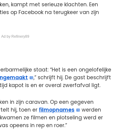
rken, kampt met serieuze klachten. Een
aties op Facebook na terugkeer van zijn
 Ad by Refinery89
rbarmelijke staat: “Het is een ongelofelijke
ongemaakt
,” schrijft hij. De gast beschrijft
jd kapot is en er overal zwerfafval ligt.
ken in zijn caravan. Op een gegeven
elt hij, toen er
filmopnames
werden
kwamen ze filmen en plotseling werd er
s opeens in rep en roer.”