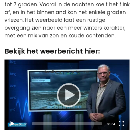
tot 7 graden. Vooral in de nachten koelt het flink
af, en in het binnenland kan het enkele graden
vriezen. Het weerbeeld laat een rustige
overgang zien naar een meer winters karakter,
met een mix van zon en koude ochtenden.
Bekijk het weerbericht hier:
Video
Player
Scroll om verder te lezen
Current
Total
00:00
08:04
time
duration