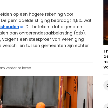
reiden op een hogere rekening voor
 De gemiddelde stijging bedraagt 4,8%, wat
ishouden
. Dit betekent dat eigenaren
len aan onroerendezaakbelasting (ozb),
g, volgens een steekproef van Vereniging
e verschillen tussen gemeenten zijn echter
Tr
de
no
v
 om verder te lezen