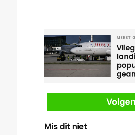
MEEST G
Vlie
land
popu
gean
Volgen
Mis dit niet