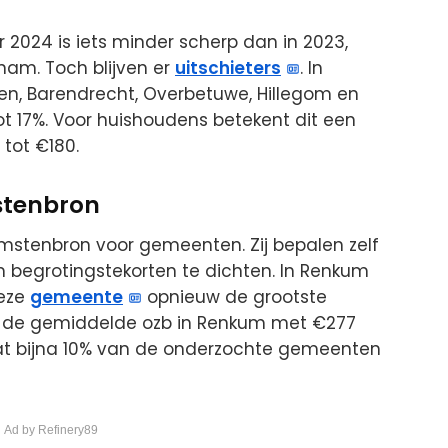
 2024 is iets minder scherp dan in 2023,
am. Toch blijven er
uitschieters
. In
n, Barendrecht, Overbetuwe, Hillegom en
ot 17%. Voor huishoudens betekent dit een
 tot €180.
mstenbron
omstenbron voor gemeenten. Zij bepalen zelf
m begrotingstekorten te dichten. In Renkum
deze
gemeente
opnieuw de grootste
jd is de gemiddelde ozb in Renkum met €277
at bijna 10% van de onderzochte gemeenten
 Ad by Refinery89