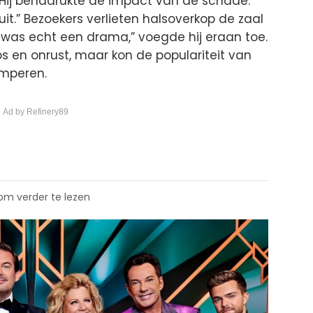
g. Hij benadrukte de impact van de schade.
t uit.” Bezoekers verlieten halsoverkop de zaal
t was echt een drama,” voegde hij eraan toe.
s en onrust, maar kon de populariteit van
emperen.
 Ad by Refinery89
 om verder te lezen