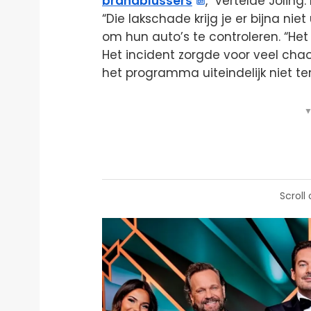
brandblussers
,” vertelde Jolin
“Die lakschade krijg je er bijna nie
om hun auto’s te controleren. “He
Het incident zorgde voor veel chao
het programma uiteindelijk niet t
▼
Scroll