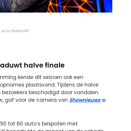
 Ad by Refinery89
aduwt halve finale
mming kende dit seizoen ook een
e opnames plaatsvond. Tijdens de halve
an bezoekers beschadigd door vandalen.
ow, gaf voor de camera van
Shownieuws
 50 tot 60 auto’s bespoten met