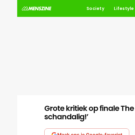
Society
Lifestyle
Grote kritiek op finale The
schandalig!’
Maak ons je Google-favoriet