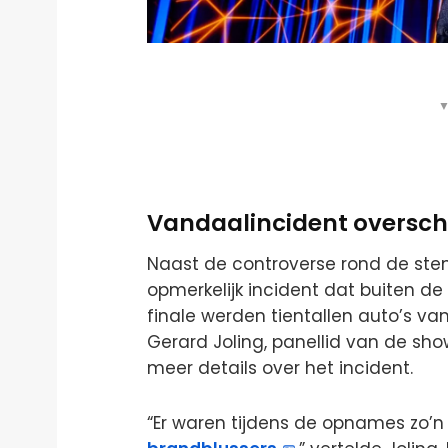
▼
Vandaalincident oversch
Naast de controverse rond de ste
opmerkelijk incident dat buiten d
finale werden tientallen auto’s v
Gerard Joling, panellid van de sh
meer details over het incident.
“Er waren tijdens de opnames zo’n